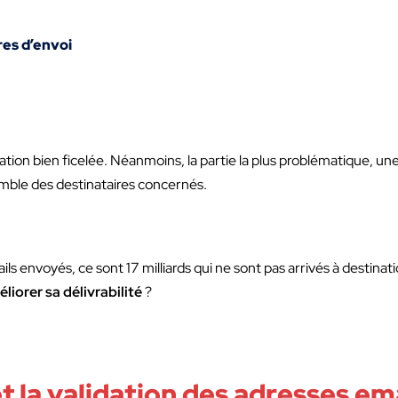
res d’envoi
on bien ficelée. Néanmoins, la partie la plus problématique, une f
mble des destinataires concernés.
ails envoyés, ce sont 17 milliards qui ne sont pas arrivés à desti
liorer sa délivrabilité
?
et la validation des adresses em