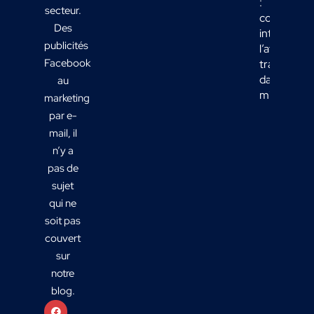
:
secteur.
comment
Des
intégrer
publicités
l’affichage
Facebook
transport
dans votre
au
mix média
marketing
par e-
mail, il
n’y a
pas de
sujet
qui ne
soit pas
couvert
sur
notre
blog.