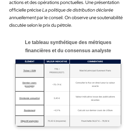
actions et des opérations ponctuelles. Une présentation
officielle précise
La politique de distribution déclarée
annuellement
par le conseil. On observe une soutenabilité
discutée selon le prix du pétrole.
Le tableau synthétique des métriques
financières et du consensus analyste
ÉLÉMENT
VALEUR INDICATIVE
COMMENTAIRE
TTE /
Ticker / ISIN
Marché principal Euronext Paris
FR0000120271
Dernier cours
Consulter le flux en direct pour la valeur
~70–74 €
(exemple)
exacte
Valeur indicative issue des publications
Dividende annualisé
3,40 €
récentes
Rendement
~4,9 %
Calculé sur dernier cours de clôture
Objectif analystes
70,42 € (moyenne)
Fourchette 56,67 € – 78,92 €