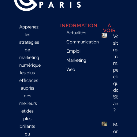
INFORMATION
À
Apprenez
VOIR
Actualités
les
Votre
Communication
stratégies
site
reçoit du
de
Emploi
trafic
marketing
Marketing
mais
numérique
Web
peu de
les plus
clients :
efficaces
quelles
auprès
données
des
SEO
meilleurs
analyser
?
et des
plus
Marketing
brillants
omnicanal
du