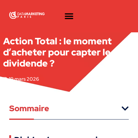
Action Total : le moment
d’acheter pour capter le
dividende ?
19 mars 2026
Sommaire