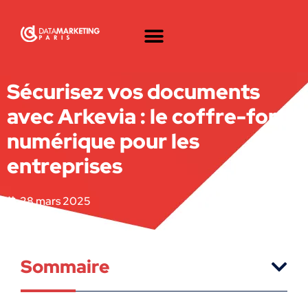
Sécurisez vos documents
avec Arkevia : le coffre-fort
numérique pour les
entreprises
28 mars 2025
Sommaire