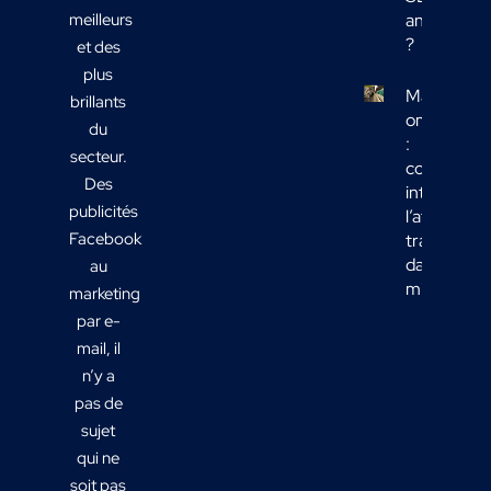
meilleurs
analyser
?
et des
plus
Marketing
brillants
omnicanal
du
:
secteur.
comment
Des
intégrer
publicités
l’affichage
Facebook
transport
dans votre
au
mix média
marketing
par e-
mail, il
n’y a
pas de
sujet
qui ne
soit pas