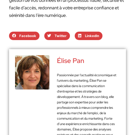
gestion de vos données en un processus fiable, sécurisé et
facile d’accès, redonnant à votre entreprise confiance et
sérénité dans l’ère numérique.
Facebook
Twitter
LinkedIn
Élise Pan
Passionnée par l'actualité économique et
l'univers du marketing, Élise Pan se
spécialise dans la communication
d'entreprise et les stratégies de
développement. À travers son blog, elle
partage son expertise pour aider les
professionnels à mieux comprendre les
enjeux du marché de l'emploi, de la
communication et du marketing. Forte
d’une expérience enrichissante dans ces
domaines, Élise propose des analyses
pointues et des conseils pratiques pour