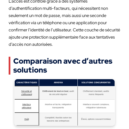
L’accès est contrôlé grâce à des systèmes
d’authentification multi-facteurs, qui nécessitent non
seulement un mot de passe, mais aussi une seconde
vérification via un téléphone ou une application pour
confirmer l’identité de l’utilisateur. Cette couche de sécurité
ajoute une protection supplémentaire face aux tentatives
d’accès non autorisées.
Comparaison avec d’autres
solutions
CARACTÉRISTIQUES
ARKEVIA
SOLUTIONS CONCURRENTES
Sécurité et
Chiffrement de bout en bout
, audit
Chiffrement standard, audits
chiffrement
de sécurité régulier
moins fréquents
Interface
Intuitive et facile
, intégration
Interface souvent complexe,
utilisateur
transparente
intégration laborieuse
Compétitif, flexible selon les
Coût
Élevé, options souvent limitées
besoins des entreprises