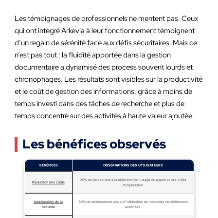
Les témoignages de professionnels ne mentent pas. Ceux
qui ont intégré Arkevia à leur fonctionnement témoignent
d’un regain de sérénité face aux défis sécuritaires. Mais ce
n’est pas tout ; la fluidité apportée dans la gestion
documentaire a dynamisé des process souvent lourds et
chronophages. Les résultats sont visibles sur la productivité
et le coût de gestion des informations, grâce à moins de
temps investi dans des tâches de recherche et plus de
temps concentré sur des activités à haute valeur ajoutée.
Les bénéfices observés
BÉNÉFICES
OBSERVATIONS DES UTILISATEURS
30% de baisse due à la réduction de l’usage du papier et des coûts
Réduction des coûts
d’impression.
Amélioration de la
50% de renforcement grâce à l’utilisation de méthodes de chiffrement
sécurité
avancées.