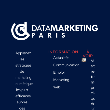
INFORMATION
À
Apprenez
VOIR
Actualités
les
Votre
Communication
stratégies
site
reçoit du
de
Emploi
trafic
marketing
Marketing
mais
numérique
Web
peu de
les plus
clients :
efficaces
quelles
auprès
données
des
SEO