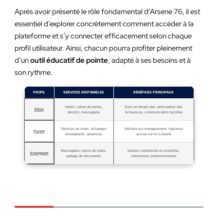
Après avoir présenté le rôle fondamental d’Arsene 76, il est
essentiel d’explorer concrètement comment accéder à la
plateforme et s’y connecter efficacement selon chaque
profil utilisateur. Ainsi, chacun pourra profiter pleinement
d’un
outil éducatif de pointe
, adapté à ses besoins et à
son rythme.
PROFIL
SERVICES DISPONIBLES
BÉNÉFICES PRINCIPAUX
Notes, cahier de textes,
Suivi en temps réel, anticipation des
Élève
devoirs, messagerie
échéances, communication facilitée
Relevés de notes, échanges
Meilleur accompagnement, vigilance
Parent
enseignants, absences
accrue sur la scolarité
Messagerie, saisie de notes,
Gestion centralisée et simplifiée,
Enseignant
partage de documents
interactions professionnelles