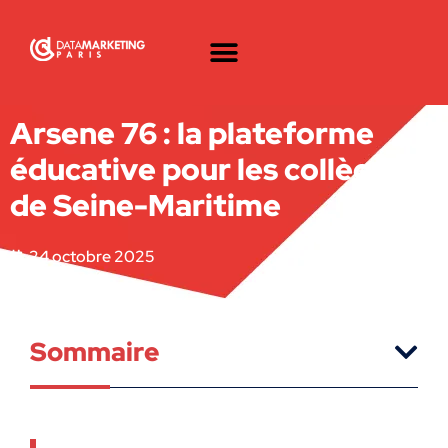
Arsene 76 : la plateforme
éducative pour les collèges
de Seine-Maritime
24 octobre 2025
Sommaire