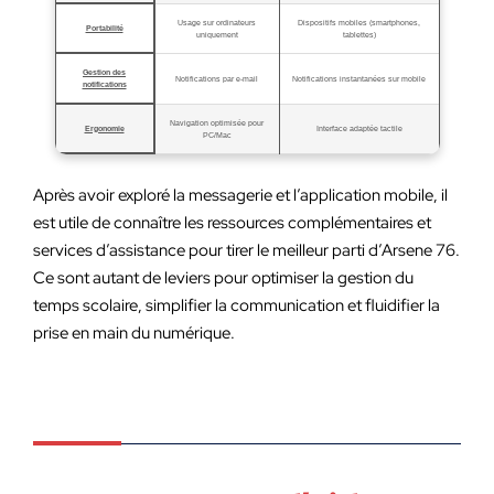
Usage sur ordinateurs
Dispositifs mobiles (smartphones,
Portabilité
uniquement
tablettes)
Gestion des
Notifications par e-mail
Notifications instantanées sur mobile
notifications
Navigation optimisée pour
Ergonomie
Interface adaptée tactile
PC/Mac
Après avoir exploré la messagerie et l’application mobile, il
est utile de connaître les ressources complémentaires et
services d’assistance pour tirer le meilleur parti d’Arsene 76.
Ce sont autant de leviers pour optimiser la gestion du
temps scolaire, simplifier la communication et fluidifier la
prise en main du numérique.