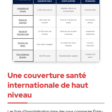
GARANTIE GOLD
D’APPLICATION
FRANCHISE
Annulation de
Maladie, décès ou
5 000 euros par an
Souvent nulle
voyage
licenciement
Retard de
450 euros par
Plus de 4 heures de
Sur factures
transport
sinistre
retard
réelles
Rachat de
10 000 euros par
Véhicule de location
Supprimée
franchise auto
sinistre
classique
totalement
Secours sur
Accident lors de la
Aucune
Frais réels engagés
pistes
pratique
franchise
Frais médicaux
Limitée à 50
155 000 euros
Hospitalisation urgente
étranger
euros
Une couverture santé
internationale de haut
niveau
Les frais d’hospitalisation dans des pays comme les États-