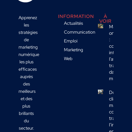
INFORMATION
À
Apprenez
VOIR
Actualités
les
Marketing
Communication
stratégies
omnicanal
:
de
Emploi
comment
marketing
Marketing
intégrer
numérique
Web
l’affichage
les plus
transport
efficaces
dans votre
auprès
mix média
des
meilleurs
Données
et des
clients
marketing 
plus
comment
brillants
transform
du
l’informati
secteur.
en actions