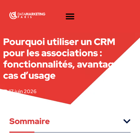
Pourquoi utiliser un CRM
pour les associations :
fonctionnalités, avantages et
cas d’usage
17 juin 2026
Sommaire