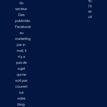
transform
du
l’informati
secteur.
en actions
Des
utiles ?
publicités
Facebook
au
marketing
par e-
mail, il
n’y a
pas de
sujet
qui ne
soit pas
couvert
sur
notre
blog.