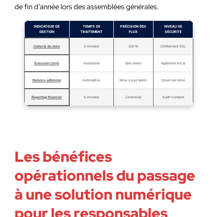
de fin d’année lors des assemblées générales.
INDICATEUR DE
TEMPS DE
PRÉCISION DES
NIVEAU DE
GESTION
TRAITEMENT
FLUX
SÉCURITÉ
Collecte de dons
2 minutes
100 %
Chiffrement SSL
Émission Cerfa
Instantané
Zéro erreur
Agrément fiscal
Relance adhésion
Automatisé
Mise à jour réelle
Cloud sécurisé
Reporting financier
5 minutes
Consolidé
Audit complet
Les bénéfices
opérationnels du passage
à une solution numérique
pour les responsables