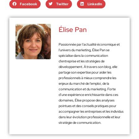
Facebook
Twitter
LinkedIn
Élise Pan
Passionnée par l'actualité économique et
l'univers du marketing, Élise Pan se
spécialise dans la communication
d'entreprise et les stratégies de
développement. À travers son blog, elle
partage son expertise pour aider les
professionnels à mieux comprendre les
enjeux du marché de l'emploi, de la
communication et du marketing. Forte
d’une expérience enrichissante dans ces
domaines, Élise propose des analyses
pointues et des conseils pratiques pour
accompagner les entreprises et les individus
dans leur évolution professionnelle et leur
stratégie de communication.