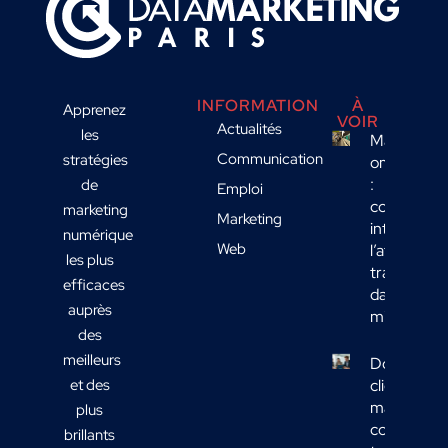
INFORMATION
À
Apprenez
VOIR
Actualités
les
Marketing
Communication
stratégies
omnicanal
:
de
Emploi
comment
marketing
Marketing
intégrer
numérique
Web
l’affichage
les plus
transport
efficaces
dans votre
auprès
mix média
des
meilleurs
Données
et des
clients
marketing 
plus
comment
brillants