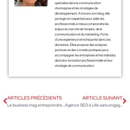
spécialise dans la communication
d'entreprise et les stratégies de
développement. À travers son blog, elle
partage son expertise pour aider les
professionnels à mieux comprendre les
enjeux du marché de l'emploi, de la
communication et du marketing. Forte
d’une expérience enrichissante dans ces
domaines, Élise propose des analyses
pointues et des conseils pratiques pour
accompagner les entreprises et les individus
dans leur évolution professionnelle et leur
stratégie de communication.
ARTICLES PRÉCÉDENTS
ARTICLE SUIVANT
Le business mag entreprendre : les tendances majeures du marché en 2025
Agence SEO à Lille sans engagement : une nouvelle façon d’investir dans son référencement naturel