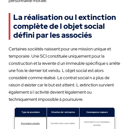
personnalité morale.
La réalisation ou l extinction
complète de l objet social
défini par les associés
Certaines sociétés naissent pour une mission unique et
temporaire. Une SCI constituée uniquement pour la
construction et la revente d un immeuble spécifique s arrête
une fois le dernier lot vendu. L objet social est alors
considéré comme réalisé. Le contrat social n a plus de
raison d exister car le but est atteint. L extinction survient
également si l activité devient légalement ou
techniquement impossible à poursuivre.
Type de procédure
Situation de l entreprise
Conséquence majeure
Nomination d un liquidateur
Dissolution amiable
Société saine sans dettes
amiable