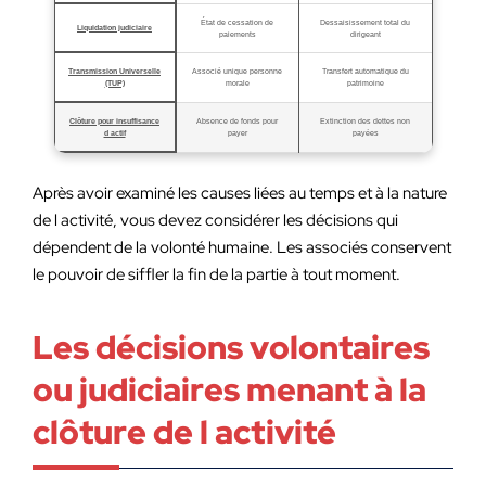
État de cessation de
Dessaisissement total du
Liquidation judiciaire
paiements
dirigeant
Transmission Universelle
Associé unique personne
Transfert automatique du
(TUP)
morale
patrimoine
Clôture pour insuffisance
Absence de fonds pour
Extinction des dettes non
d actif
payer
payées
Après avoir examiné les causes liées au temps et à la nature
de l activité, vous devez considérer les décisions qui
dépendent de la volonté humaine. Les associés conservent
le pouvoir de siffler la fin de la partie à tout moment.
Les décisions volontaires
ou judiciaires menant à la
clôture de l activité