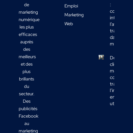
:
de
Emploi
comment
marketing
Marketing
intégrer
numérique
Web
l’affichage
les plus
transport
efficaces
dans votre
auprès
mix média
des
meilleurs
Données
et des
clients
marketing 
plus
comment
brillants
transform
du
l’informati
secteur.
en actions
Des
utiles ?
publicités
Facebook
au
marketing