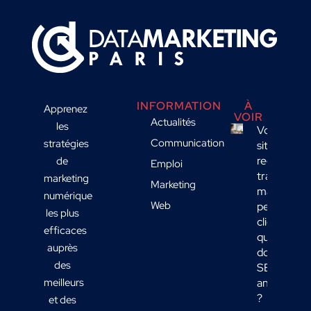
INFORMATION
À
Apprenez
VOIR
Actualités
les
Votre
Communication
stratégies
site
reçoit du
de
Emploi
trafic
marketing
Marketing
mais
numérique
Web
peu de
les plus
clients :
efficaces
quelles
auprès
données
des
SEO
meilleurs
analyser
?
et des