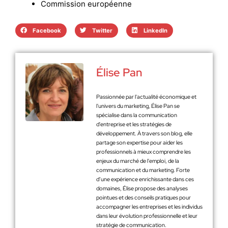
Commission européenne
Facebook
Twitter
LinkedIn
Élise Pan
Passionnée par l'actualité économique et
l'univers du marketing, Élise Pan se
spécialise dans la communication
d'entreprise et les stratégies de
développement. À travers son blog, elle
partage son expertise pour aider les
professionnels à mieux comprendre les
enjeux du marché de l'emploi, de la
communication et du marketing. Forte
d’une expérience enrichissante dans ces
domaines, Élise propose des analyses
pointues et des conseils pratiques pour
accompagner les entreprises et les individus
dans leur évolution professionnelle et leur
stratégie de communication.