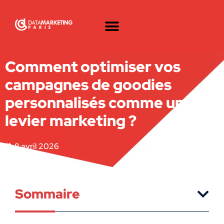
Comment optimiser vos
campagnes de goodies
personnalisés comme un
levier marketing ?
8 avril 2026
Sommaire