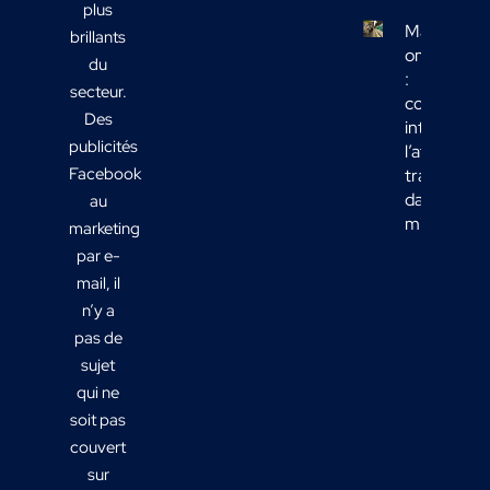
plus
Marketing
brillants
omnicanal
du
:
secteur.
comment
Des
intégrer
publicités
l’affichage
Facebook
transport
dans votre
au
mix média
marketing
par e-
mail, il
n’y a
pas de
sujet
qui ne
soit pas
couvert
sur