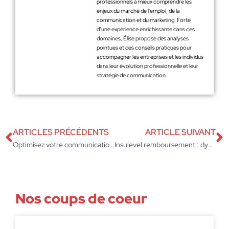
professionnels à mieux comprendre les
enjeux du marché de l'emploi, de la
communication et du marketing. Forte
d’une expérience enrichissante dans ces
domaines, Élise propose des analyses
pointues et des conseils pratiques pour
accompagner les entreprises et les individus
dans leur évolution professionnelle et leur
stratégie de communication.
ARTICLES PRÉCÉDENTS
ARTICLE SUIVANT
Optimisez votre communication avec des QR codes gravés sur métal
Insulevel remboursement : dynamisez vos finances d’entreprise
Nos coups de coeur