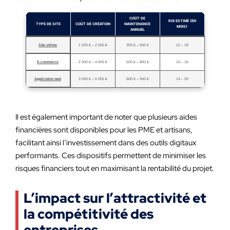
COÛT DE
ROI ESTIMÉ (EN
TYPE DE SITE
COÛT DE CRÉATION
MAINTENANCE
MOIS)
ANNUEL
Site vitrine
1 200 € – 2 000 €
300 € – 500 €
12 – 18
E-commerce
2 500 € – 4 500 €
500 € – 800 €
10 – 16
Application web
3 000 € – 5 000 €
600 € – 900 €
14 – 20
Il est également important de noter que plusieurs aides
financières sont disponibles pour les PME et artisans,
facilitant ainsi l’investissement dans des outils digitaux
performants. Ces dispositifs permettent de minimiser les
risques financiers tout en maximisant la rentabilité du projet.
L’impact sur l’attractivité et
la compétitivité des