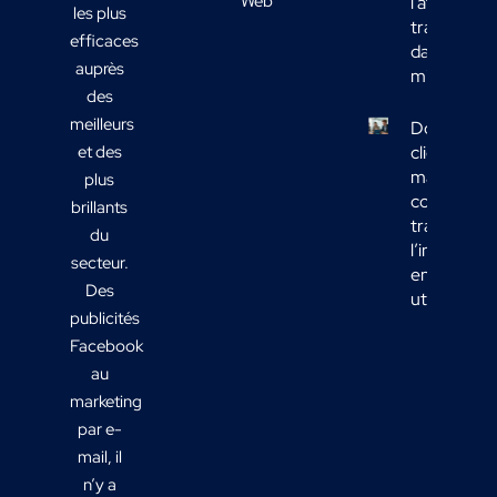
Web
l’affichage
les plus
transport
efficaces
dans votre
auprès
mix média
des
meilleurs
Données
et des
clients
marketing 
plus
comment
brillants
transform
du
l’informati
secteur.
en actions
Des
utiles ?
publicités
Facebook
au
marketing
par e-
mail, il
n’y a