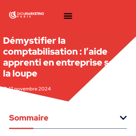
Démystifier la
comptabilisation : l’aide
apprenti en entreprise sous
la loupe
17 novembre 2024
Sommaire