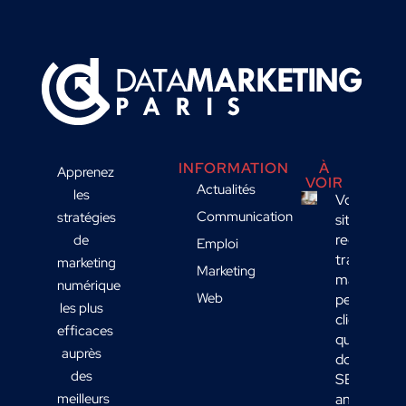
INFORMATION
À
Apprenez
VOIR
Actualités
les
Votre
Communication
stratégies
site
reçoit du
de
Emploi
trafic
marketing
Marketing
mais
numérique
Web
peu de
les plus
clients :
efficaces
quelles
auprès
données
des
SEO
meilleurs
analyser