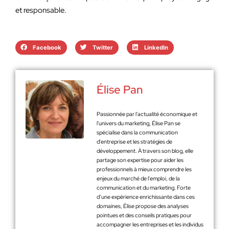
et responsable.
Facebook
Twitter
LinkedIn
Élise Pan
Passionnée par l'actualité économique et
l'univers du marketing, Élise Pan se
spécialise dans la communication
d'entreprise et les stratégies de
développement. À travers son blog, elle
partage son expertise pour aider les
professionnels à mieux comprendre les
enjeux du marché de l'emploi, de la
communication et du marketing. Forte
d’une expérience enrichissante dans ces
domaines, Élise propose des analyses
pointues et des conseils pratiques pour
accompagner les entreprises et les individus