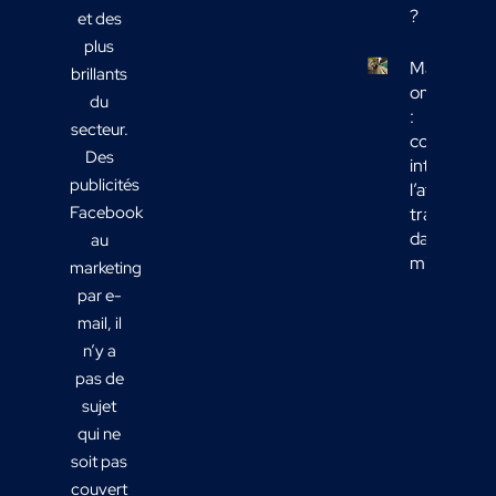
?
et des
plus
Marketing
brillants
omnicanal
du
:
secteur.
comment
Des
intégrer
publicités
l’affichage
Facebook
transport
dans votre
au
mix média
marketing
par e-
mail, il
n’y a
pas de
sujet
qui ne
soit pas
couvert