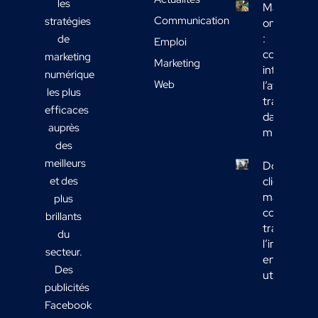
les
Marketing
Communication
stratégies
omnicanal
:
de
Emploi
comment
marketing
Marketing
intégrer
numérique
Web
l’affichage
les plus
transport
efficaces
dans votre
auprès
mix média
des
meilleurs
Données
et des
clients
marketing 
plus
comment
brillants
transform
du
l’informati
secteur.
en actions
Des
utiles ?
publicités
Facebook