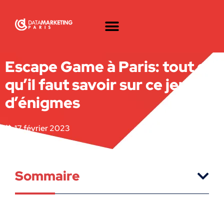
Escape Game à Paris: tout ce
qu’il faut savoir sur ce jeu
d’énigmes
17 février 2023
Sommaire