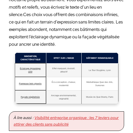
motifs et reliefs
, vous écrivez le texte d’un lieu en
silence.Ces choix vous offrent des combinaisons infinies,
ce qui en fait un terrain d’expression sans limites claires. Les
exemples abondent, notamment ces bâtiments qui
exploitent l’éclairage dynamique ou la façade végétalisée
pour ancrer une identité.
INNOVATION,
EFFET SUR L’IMAGE
BÂTIMENT REMARQUABLE
CARACTÉRISTIQUE
Éclairage dynamique
Effet marquant, évolutif,
La Tour Oxygène, Lyon
LED
attractif
Éco-conception, chaleur,
Médiathèque Quai des Arts,
Panneaux bois ajourés
modernité
Suresnes
Ancrage environnemental,
Façade végétalisée
Musée du Quai Branly, Paris
originalité
À lire aussi :
Visibilité entreprise organique : les 7 leviers pour
attirer des clients sans publicité