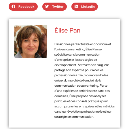
Facebook
Twitter
LinkedIn
Élise Pan
Passionnée par l'actualité économique et
l'univers du marketing, Élise Pan se
spécialise dans la communication
d'entreprise et les stratégies de
développement. À travers son blog, elle
partage son expertise pour aider les
professionnels à mieux comprendre les
enjeux du marché de l'emploi, de la
communication et du marketing. Forte
d’une expérience enrichissante dans ces
domaines, Élise propose des analyses
pointues et des conseils pratiques pour
accompagner les entreprises et les individus
dans leur évolution professionnelle et leur
stratégie de communication.