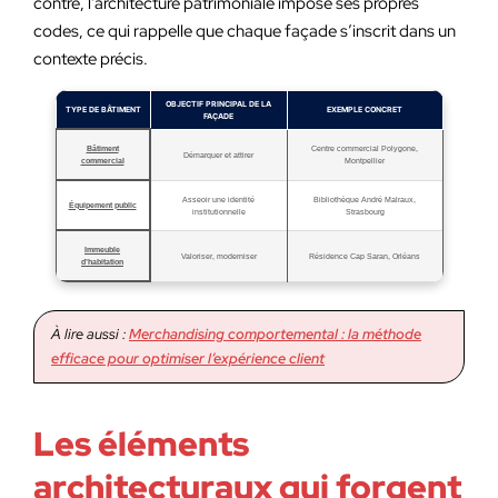
contre, l’architecture patrimoniale impose ses propres
codes, ce qui rappelle que chaque façade s’inscrit dans un
contexte précis.
OBJECTIF PRINCIPAL DE LA
TYPE DE BÂTIMENT
EXEMPLE CONCRET
FAÇADE
Bâtiment
Centre commercial Polygone,
Démarquer et attirer
commercial
Montpellier
Asseoir une identité
Bibliothèque André Malraux,
Équipement public
institutionnelle
Strasbourg
Immeuble
Valoriser, moderniser
Résidence Cap Saran, Orléans
d’habitation
À lire aussi :
Merchandising comportemental : la méthode
efficace pour optimiser l’expérience client
Les éléments
architecturaux qui forgent