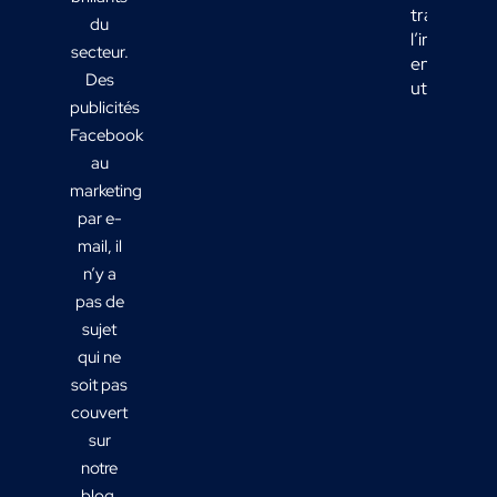
transform
du
l’informati
secteur.
en actions
Des
utiles ?
publicités
Facebook
au
marketing
par e-
mail, il
n’y a
pas de
sujet
qui ne
soit pas
couvert
sur
notre
blog.