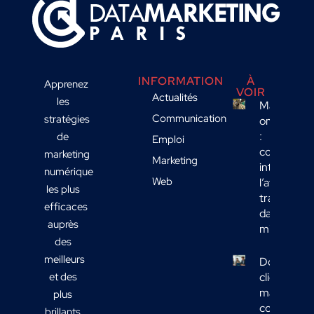
INFORMATION
À
Apprenez
VOIR
Actualités
les
Marketing
Communication
stratégies
omnicanal
:
de
Emploi
comment
marketing
Marketing
intégrer
numérique
Web
l’affichage
les plus
transport
efficaces
dans votre
auprès
mix média
des
meilleurs
Données
et des
clients
marketing 
plus
comment
brillants