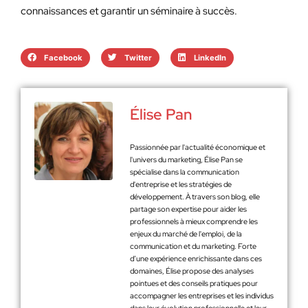
connaissances et garantir un séminaire à succès.
Facebook
Twitter
LinkedIn
Élise Pan
Passionnée par l'actualité économique et
l'univers du marketing, Élise Pan se
spécialise dans la communication
d'entreprise et les stratégies de
développement. À travers son blog, elle
partage son expertise pour aider les
professionnels à mieux comprendre les
enjeux du marché de l'emploi, de la
communication et du marketing. Forte
d’une expérience enrichissante dans ces
domaines, Élise propose des analyses
pointues et des conseils pratiques pour
accompagner les entreprises et les individus