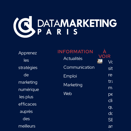
INFORMATION
À
Apprenez
VOIR
Actualités
les
Votre
Communication
stratégies
site
reçoit du
de
Emploi
trafic
marketing
Marketing
mais
numérique
Web
peu de
les plus
clients :
efficaces
quelles
auprès
données
des
SEO
meilleurs
analyser