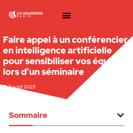
Faire appel à un conférencier
en intelligence artificielle
pour sensibiliser vos équipes
lors d’un séminaire
7 août 2025
Sommaire