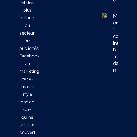
?
et des
plus
Marketing
brillants
omnicanal
du
:
secteur.
comment
Des
intégrer
publicités
l’affichage
Facebook
transport
dans votre
au
mix média
marketing
par e-
mail, il
n’y a
pas de
sujet
qui ne
soit pas
couvert