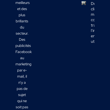
meilleurs
Données
et des
clients
marketing 
plus
comment
brillants
transform
du
l’informati
secteur.
en actions
Des
utiles ?
publicités
Facebook
au
marketing
par e-
mail, il
n’y a
pas de
sujet
qui ne
soit pas