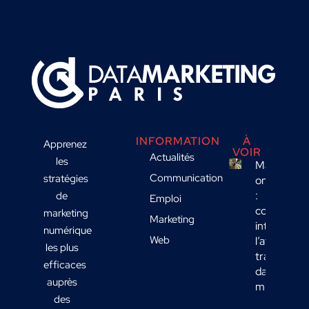
INFORMATION
À
Apprenez
VOIR
Actualités
les
Marketing
Communication
stratégies
omnicanal
:
de
Emploi
comment
marketing
Marketing
intégrer
numérique
Web
l’affichage
les plus
transport
efficaces
dans votre
auprès
mix média
des