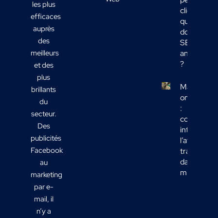
les plus
clients :
efficaces
quelles
auprès
données
des
SEO
meilleurs
analyser
?
et des
plus
Marketing
brillants
omnicanal
du
:
secteur.
comment
Des
intégrer
publicités
l’affichage
Facebook
transport
dans votre
au
mix média
marketing
par e-
mail, il
n’y a