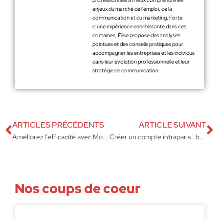
professionnels à mieux comprendre les
enjeux du marché de l'emploi, de la
communication et du marketing. Forte
d’une expérience enrichissante dans ces
domaines, Élise propose des analyses
pointues et des conseils pratiques pour
accompagner les entreprises et les individus
dans leur évolution professionnelle et leur
stratégie de communication.
ARTICLES PRÉCÉDENTS
ARTICLE SUIVANT
Améliorez l’efficacité avec Mon Intraparis : astuce incontournable pour les agents Paris
Créer un compte intraparis : boostez l’efficacité de votre entreprise
Nos coups de coeur