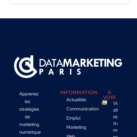
INFORMATION
À
Apprenez
VOIR
Actualités
les
Votre
Communication
stratégies
site
reçoit du
de
Emploi
trafic
marketing
Marketing
mais
numérique
Web
peu de