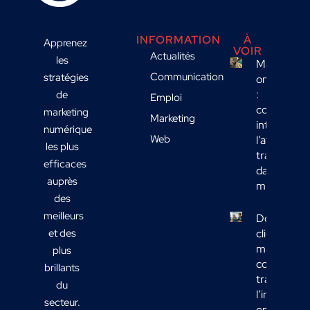
INFORMATION
À
Apprenez
VOIR
Actualités
les
Marketing
Communication
stratégies
omnicanal
:
de
Emploi
comment
marketing
Marketing
intégrer
numérique
Web
l’affichage
les plus
transport
efficaces
dans votre
auprès
mix média
des
meilleurs
Données
et des
clients
marketing 
plus
comment
brillants
transform
du
l’informati
secteur.
en actions