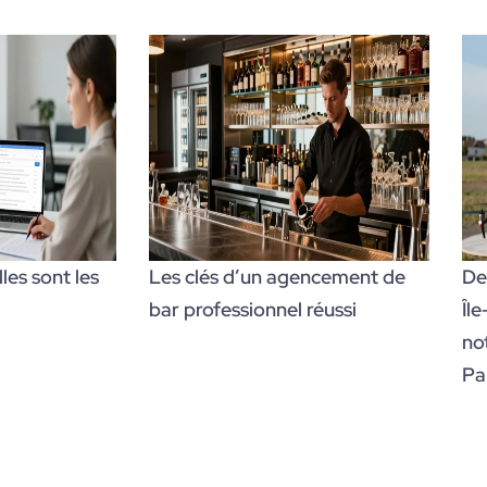
es sont les
Les clés d’un agencement de
De
bar professionnel réussi
Îl
no
Par