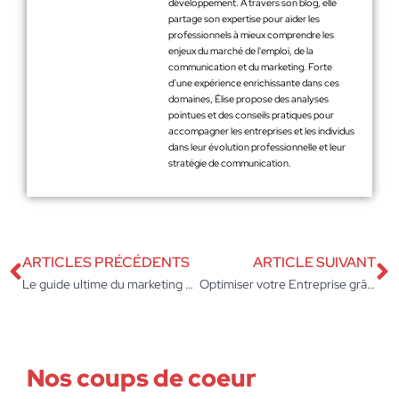
développement. À travers son blog, elle
partage son expertise pour aider les
professionnels à mieux comprendre les
enjeux du marché de l'emploi, de la
communication et du marketing. Forte
d’une expérience enrichissante dans ces
domaines, Élise propose des analyses
pointues et des conseils pratiques pour
accompagner les entreprises et les individus
dans leur évolution professionnelle et leur
stratégie de communication.
ARTICLES PRÉCÉDENTS
ARTICLE SUIVANT
Le guide ultime du marketing par email pour les entreprises
Optimiser votre Entreprise grâce aux Techniques de Data Marketing
Nos coups de coeur