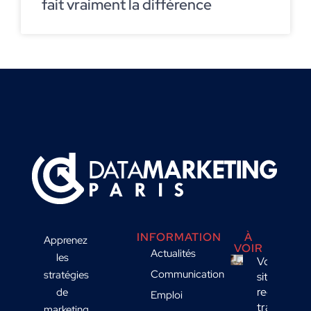
fait vraiment la différence
INFORMATION
À
Apprenez
VOIR
Actualités
les
Votre
Communication
stratégies
site
reçoit du
de
Emploi
trafic
marketing