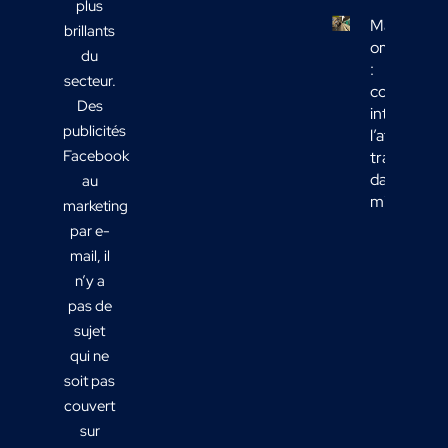
plus
Marketing
brillants
omnicanal
du
:
secteur.
comment
Des
intégrer
publicités
l’affichage
Facebook
transport
dans votre
au
mix média
marketing
par e-
mail, il
n’y a
pas de
sujet
qui ne
soit pas
couvert
sur