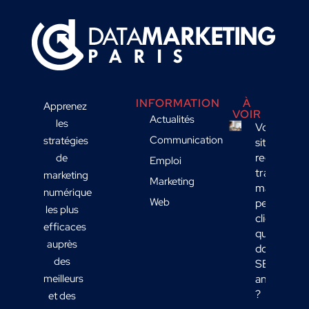
INFORMATION
À
Apprenez
VOIR
Actualités
les
Votre
Communication
stratégies
site
reçoit du
de
Emploi
trafic
marketing
Marketing
mais
numérique
Web
peu de
les plus
clients :
efficaces
quelles
auprès
données
des
SEO
meilleurs
analyser
?
et des