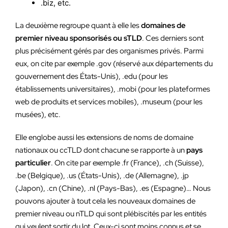
.biz, etc.
La deuxième regroupe quant à elle les
domaines de
premier niveau sponsorisés ou sTLD
. Ces derniers sont
plus précisément gérés par des organismes privés. Parmi
eux, on cite par exemple .gov (réservé aux départements du
gouvernement des États-Unis), .edu (pour les
établissements universitaires), .mobi (pour les plateformes
web de produits et services mobiles), .museum (pour les
musées), etc.
Elle englobe aussi les extensions de noms de domaine
nationaux ou ccTLD dont chacune se rapporte à un
pays
particulier
. On cite par exemple .fr (France), .ch (Suisse),
.be (Belgique), .us (États-Unis), .de (Allemagne), .jp
(Japon), .cn (Chine), .nl (Pays-Bas), .es (Espagne)… Nous
pouvons ajouter à tout cela les nouveaux domaines de
premier niveau ou nTLD qui sont plébiscités par les entités
qui veulent sortir du lot. Ceux-ci sont moins connus et se