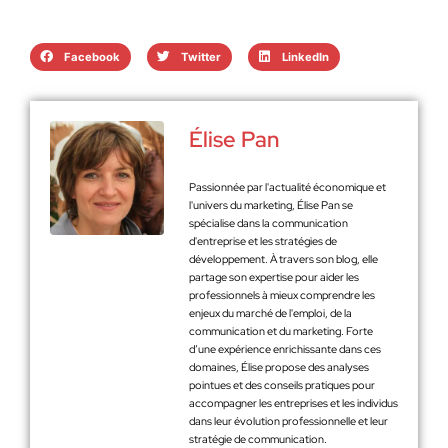
Facebook
Twitter
LinkedIn
Élise Pan
Passionnée par l'actualité économique et
l'univers du marketing, Élise Pan se
spécialise dans la communication
d'entreprise et les stratégies de
développement. À travers son blog, elle
partage son expertise pour aider les
professionnels à mieux comprendre les
enjeux du marché de l'emploi, de la
communication et du marketing. Forte
d’une expérience enrichissante dans ces
domaines, Élise propose des analyses
pointues et des conseils pratiques pour
accompagner les entreprises et les individus
dans leur évolution professionnelle et leur
stratégie de communication.