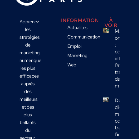
INFORMATION
À
Apprenez
VOIR
Actualités
les
Marketing
Communication
stratégies
omnicanal
:
de
Emploi
comment
marketing
Marketing
intégrer
numérique
Web
l’affichage
les plus
transport
efficaces
dans votre
auprès
mix média
des
meilleurs
Données
et des
clients
marketing 
plus
comment
brillants
transform
du
l’informati
secteur.