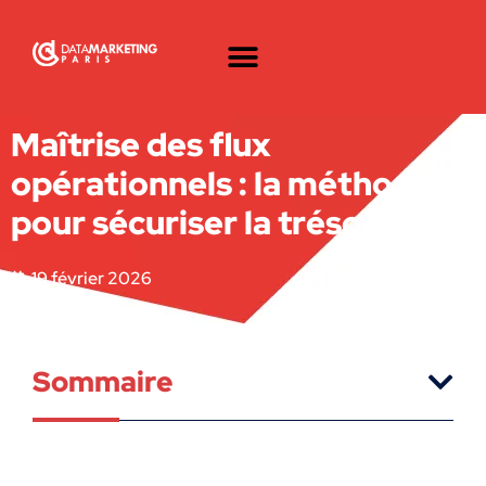
Maîtrise des flux
opérationnels : la méthode
pour sécuriser la trésorerie ?
19 février 2026
Sommaire