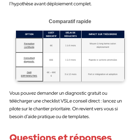
l’hypothèse avant déploiement complet.
Comparatif rapide
COÛT
DÉLAI DE
OPTION
IMPACT SUR TRÉSORERIE
INDICATIF
RÉSULTATS
Formation
Moyen à long terme selon
€€
1 à 6 mois
certifiante
déploiement
Consultant
€€€
1 à 3 mois
Rapide si actions priorisées
diagnostic
Outil
€€ – €€€
3 à 12 mois
Fort si intégration et adoption
ERP/WMS/TMS
€
Vous pouvez demander un diagnostic gratuit ou
télécharger une checklist VSLe conseil direct : lancez un
pilote sur le chantier prioritaire. On revient vers vous si
besoin d’aide pratique ou de templates.
Questions et réponses