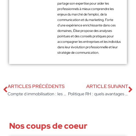
partage son expertise pour aider les
professionnels à mieux comprendre les
enjeux du marché de l'emploi, de la
communication et du marketing. Forte
d’une expérience enrichissante dans ces
domaines, Élise propose des analyses
pointues et des conseils pratiques pour
accompagner les entreprises et les individus
dans leur évolution professionnelle et leur
stratégie de communication.
ARTICLES PRÉCÉDENTS
ARTICLE SUIVANT
Compte d immobilisation : les 5 étapes pour réussir ses écritures comptables
Politique RH : quels avantages proposer aux salariés en 2026 ?
Nos coups de coeur