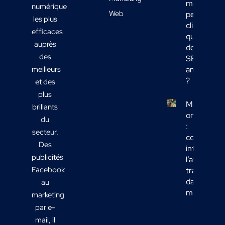
mais
numérique
Web
peu de
les plus
clients :
efficaces
quelles
auprès
données
des
SEO
meilleurs
analyser
?
et des
plus
Marketing
brillants
omnicanal
du
:
secteur.
comment
Des
intégrer
publicités
l’affichage
Facebook
transport
dans votre
au
mix média
marketing
par e-
mail, il