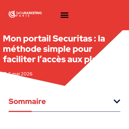
Mon portail Securitas : la
méthode simple pour
faciliter l’accès aux plannings
5 mai 2026
Sommaire