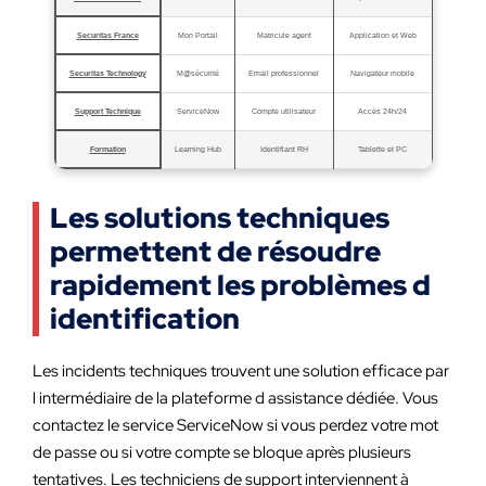
Securitas France
Mon Portail
Matricule agent
Application et Web
Securitas Technology
M@sécurité
Email professionnel
Navigateur mobile
Support Technique
ServiceNow
Compte utilisateur
Accès 24h/24
Formation
Learning Hub
Identifiant RH
Tablette et PC
Les solutions techniques
permettent de résoudre
rapidement les problèmes d
identification
Les incidents techniques trouvent une solution efficace par
l intermédiaire de la plateforme d assistance dédiée. Vous
contactez le service ServiceNow si vous perdez votre mot
de passe ou si votre compte se bloque après plusieurs
tentatives. Les techniciens de support interviennent à