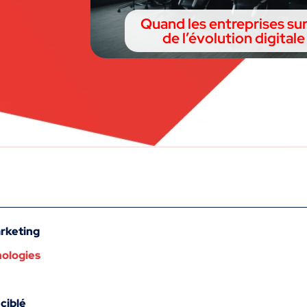
Quand les entreprises sur
de l’évolution digital
arketing
nologies
ciblé