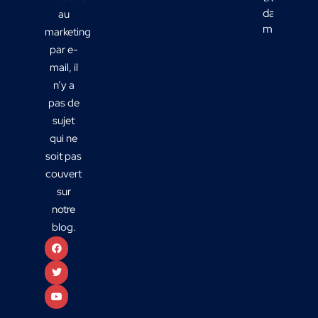
dans votre
au
mix média
marketing
par e-
mail, il
n’y a
pas de
sujet
qui ne
soit pas
couvert
sur
notre
blog.