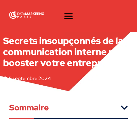
Secrets insoupçonnés de la
communication interne pour
booster votre entreprise
5 septembre 2024
Sommaire