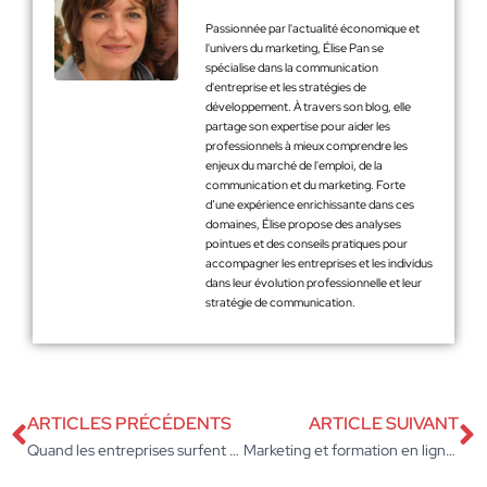
Passionnée par l'actualité économique et
l'univers du marketing, Élise Pan se
spécialise dans la communication
d'entreprise et les stratégies de
développement. À travers son blog, elle
partage son expertise pour aider les
professionnels à mieux comprendre les
enjeux du marché de l'emploi, de la
communication et du marketing. Forte
d’une expérience enrichissante dans ces
domaines, Élise propose des analyses
pointues et des conseils pratiques pour
accompagner les entreprises et les individus
dans leur évolution professionnelle et leur
stratégie de communication.
ARTICLES PRÉCÉDENTS
ARTICLE SUIVANT
Quand les entreprises surfent sur la vague de l’évolution digitale du marketing
Marketing et formation en ligne : une combinaison gagnante