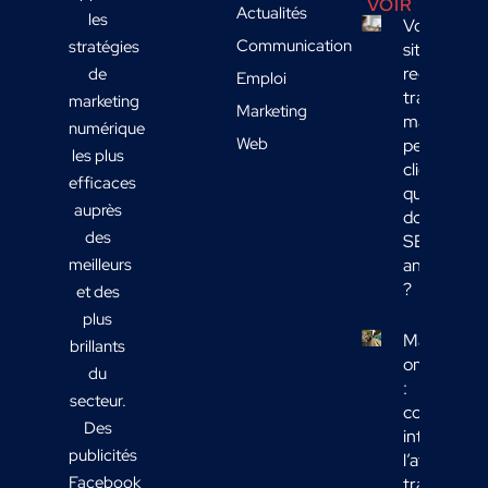
VOIR
Actualités
les
Votre
Communication
stratégies
site
reçoit du
de
Emploi
trafic
marketing
Marketing
mais
numérique
Web
peu de
les plus
clients :
efficaces
quelles
auprès
données
des
SEO
meilleurs
analyser
?
et des
plus
Marketing
brillants
omnicanal
du
:
secteur.
comment
Des
intégrer
publicités
l’affichage
Facebook
transport