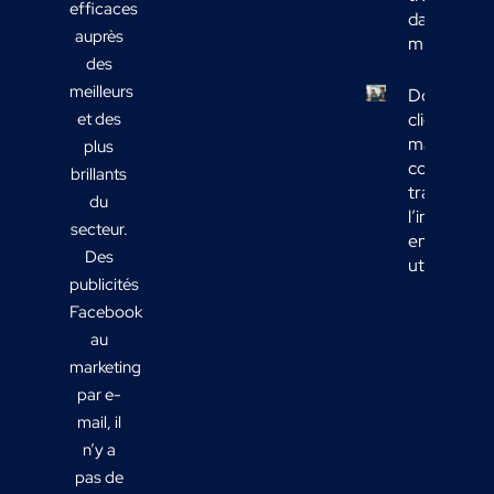
efficaces
dans votre
auprès
mix média
des
meilleurs
Données
et des
clients
marketing 
plus
comment
brillants
transform
du
l’informati
secteur.
en actions
Des
utiles ?
publicités
Facebook
au
marketing
par e-
mail, il
n’y a
pas de