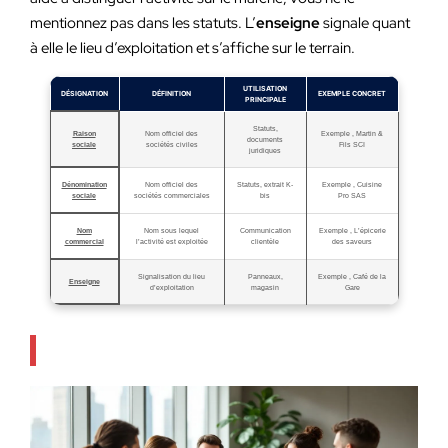
mentionnez pas dans les statuts. L’
enseigne
signale quant
à elle le lieu d’exploitation et s’affiche sur le terrain.
UTILISATION
DÉSIGNATION
DÉFINITION
EXEMPLE CONCRET
PRINCIPALE
Statuts,
Raison
Nom officiel des
Exemple , Martin &
documents
sociale
sociétés civiles
Fils SCI
juridiques
Dénomination
Nom officiel des
Statuts, extrait K-
Exemple , Cuisine
sociale
sociétés commerciales
bis
Pro SAS
Nom
Nom sous lequel
Communication
Exemple , L’épicerie
commercial
l’activité est exploitée
clientèle
des saveurs
Signalisation du lieu
Panneaux,
Exemple , Café de la
Enseigne
d’exploitation
magasin
Gare