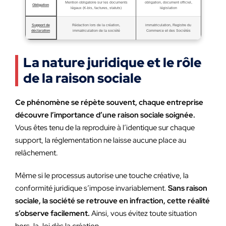
Mention obligatoire sur les documents
obligation, document officiel,
Obligation
légaux (K-bis, factures, statuts)
législation
Support de
Rédaction lors de la création,
immatriculation, Registre du
déclaration
immatriculation de la société
Commerce et des Sociétés
La nature juridique et le rôle
de la raison sociale
Ce phénomène se répète souvent, chaque entreprise
découvre l’importance d’une raison sociale soignée.
Vous êtes tenu de la reproduire à l’identique sur chaque
support, la réglementation ne laisse aucune place au
relâchement.
Même si le processus autorise une touche créative, la
conformité juridique s’impose invariablement.
Sans raison
sociale, la société se retrouve en infraction, cette réalité
s’observe facilement.
Ainsi, vous évitez toute situation