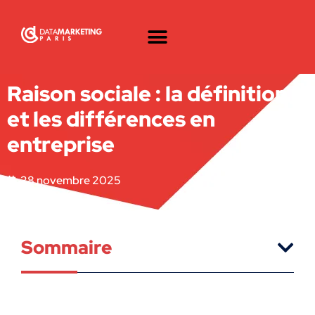
Raison sociale : la définition
et les différences en
entreprise
28 novembre 2025
Sommaire