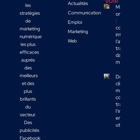
VOIR
Actualités
les
Marketing
Communication
stratégies
omnicanal
:
de
Emploi
comment
marketing
Marketing
intégrer
numérique
Web
l’affichage
les plus
transport
efficaces
dans votre
auprès
mix média
des
meilleurs
Données
et des
clients
marketing 
plus
comment
brillants
transform
du
l’informati
secteur.
en actions
Des
utiles ?
publicités
Facebook