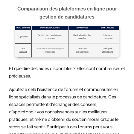
Comparaison des plateformes en ligne pour
gestion de candidatures
PLATEFORME
FONCTIONNALITÉS
AVANTAGES
LIMITATIONS
Gestion des candidatures
Centralisation des
Interface
Cyclades
d’examen
données
complexe
We
Suivi des candidatures pour
Outils de
Coût pour
Recruit
entreprises
collaboration
utilisateurs
Et que dire des aides disponibles ? Elles sont nombreuses et
précieuses.
Ajoutez à cela l’existence de forums et communautés en
ligne spécialisés dans le processus de candidature. Ces
espaces permettent d’échanger des conseils,
d’approfondir vos connaissances sur les meilleures
pratiques, et même d’obtenir du soutien moral lorsque le
stress se fait sentir. Participer à ces forums peut vous