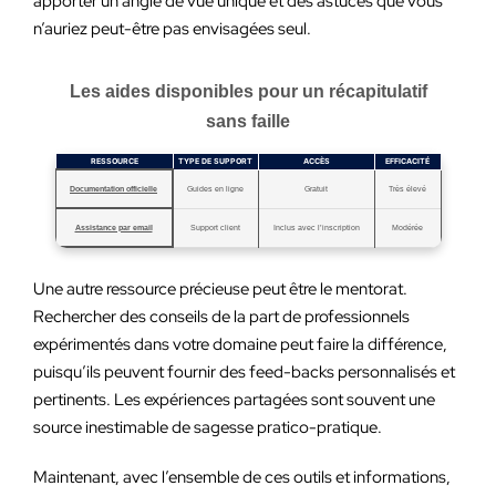
apporter un angle de vue unique et des astuces que vous
n’auriez peut-être pas envisagées seul.
Les aides disponibles pour un récapitulatif
sans faille
RESSOURCE
TYPE DE SUPPORT
ACCÈS
EFFICACITÉ
Documentation officielle
Guides en ligne
Gratuit
Très élevé
Assistance par email
Support client
Inclus avec l’inscription
Modérée
Une autre ressource précieuse peut être le mentorat.
Rechercher des conseils de la part de professionnels
expérimentés dans votre domaine peut faire la différence,
puisqu’ils peuvent fournir des feed-backs personnalisés et
pertinents. Les expériences partagées sont souvent une
source inestimable de sagesse pratico-pratique.
Maintenant, avec l’ensemble de ces outils et informations,