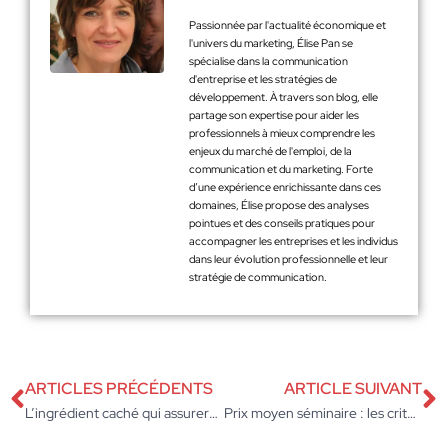
Passionnée par l'actualité économique et
l'univers du marketing, Élise Pan se
spécialise dans la communication
d'entreprise et les stratégies de
développement. À travers son blog, elle
partage son expertise pour aider les
professionnels à mieux comprendre les
enjeux du marché de l'emploi, de la
communication et du marketing. Forte
d’une expérience enrichissante dans ces
domaines, Élise propose des analyses
pointues et des conseils pratiques pour
accompagner les entreprises et les individus
dans leur évolution professionnelle et leur
stratégie de communication.
ARTICLES PRÉCÉDENTS
ARTICLE SUIVANT
L’ingrédient caché qui assurera le succès de votre salon de thé
Prix moyen séminaire : les critères qui influencent le coût d’un événement professionnel à Lyon