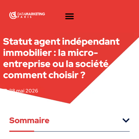
Statut agent indépendant
immobilier : la micro-
entreprise ou la société,
comment choisir ?
28 mai 2026
Sommaire