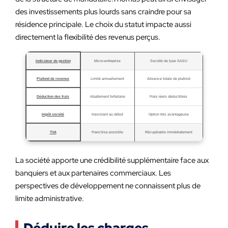
des investissements plus lourds sans craindre pour sa
résidence principale. Le choix du statut impacte aussi
directement la flexibilité des revenus perçus.
Indicateur de gestion
Micro-entreprise
Société de type SASU
Plafond de revenus
Limité annuellement
Absence totale de plafond
Déduction des frais
Abattement forfaitaire
Frais réels déductibles
Impôt société
Inexistant au début
Option très avantageuse
TVA
Franchise possible
Récupérable immédiatement
La société apporte une crédibilité supplémentaire face aux
banquiers et aux partenaires commerciaux. Les
perspectives de développement ne connaissent plus de
limite administrative.