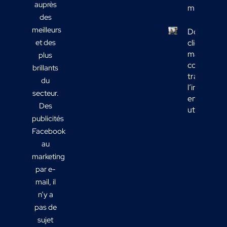
auprès
mix média
des
meilleurs
Données
et des
clients
marketing 
plus
comment
brillants
transform
du
l’informati
secteur.
en actions
Des
utiles ?
publicités
Facebook
au
marketing
par e-
mail, il
n’y a
pas de
sujet