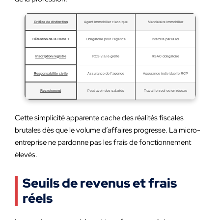
Critère de distinction
Agent immobilier classique
Mandataire immobilier
Détention de la Carte T
Obligatoire pour l’agence
Interdite par la loi
Inscription registre
RCS via le greffe
RSAC obligatoire
Responsabilité civile
Assurance de l’agence
Assurance individuelle RCP
Recrutement
Peut avoir des salariés
Travaille seul ou en réseau
Cette simplicité apparente cache des réalités fiscales
brutales dès que le volume d’affaires progresse. La micro-
entreprise ne pardonne pas les frais de fonctionnement
élevés.
Seuils de revenus et frais
réels