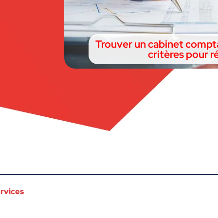
Trouver un cabinet comptab
critères pour ré
ervices