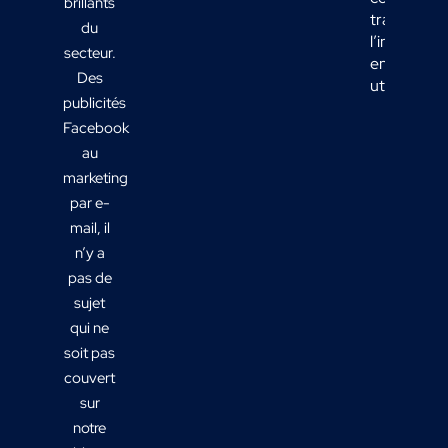
brillants
transform
du
l’informati
secteur.
en actions
Des
utiles ?
publicités
Facebook
au
marketing
par e-
mail, il
n’y a
pas de
sujet
qui ne
soit pas
couvert
sur
notre