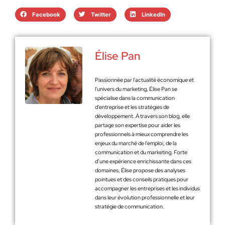
Facebook
Twitter
LinkedIn
Élise Pan
Passionnée par l'actualité économique et
l'univers du marketing, Élise Pan se
spécialise dans la communication
d'entreprise et les stratégies de
développement. À travers son blog, elle
partage son expertise pour aider les
professionnels à mieux comprendre les
enjeux du marché de l'emploi, de la
communication et du marketing. Forte
d’une expérience enrichissante dans ces
domaines, Élise propose des analyses
pointues et des conseils pratiques pour
accompagner les entreprises et les individus
dans leur évolution professionnelle et leur
stratégie de communication.