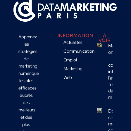
INFORMATION
À
Apprenez
VOIR
Actualités
les
Marketing
Communication
stratégies
omnicanal
:
de
Emploi
comment
marketing
Marketing
intégrer
numérique
Web
l’affichage
les plus
transport
efficaces
dans votre
auprès
mix média
des
meilleurs
Données
et des
clients
marketing 
plus
comment