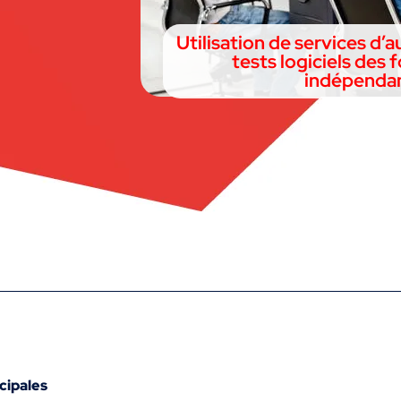
Utilisation de services d’
tests logiciels des 
indépenda
cipales