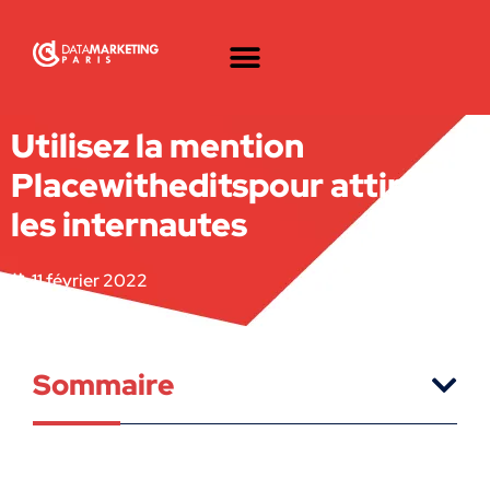
Utilisez la mention
Placewitheditspour attirer
les internautes
11 février 2022
Sommaire