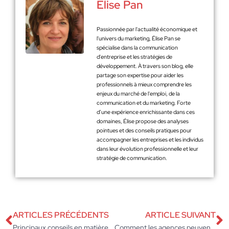
Élise Pan
Passionnée par l'actualité économique et
l'univers du marketing, Élise Pan se
spécialise dans la communication
d'entreprise et les stratégies de
développement. À travers son blog, elle
partage son expertise pour aider les
professionnels à mieux comprendre les
enjeux du marché de l'emploi, de la
communication et du marketing. Forte
d’une expérience enrichissante dans ces
domaines, Élise propose des analyses
pointues et des conseils pratiques pour
accompagner les entreprises et les individus
dans leur évolution professionnelle et leur
stratégie de communication.
ARTICLES PRÉCÉDENTS
ARTICLE SUIVANT
Principaux conseils en matière de référencement qui sont souvent négligés
Comment les agences peuvent-elles se remettre avec succès du COVID ?