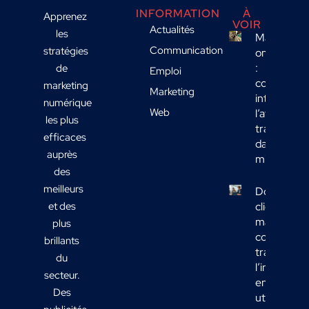
INFORMATION
À
Apprenez
VOIR
Actualités
les
Marketing
Communication
stratégies
omnicanal
:
de
Emploi
comment
marketing
Marketing
intégrer
numérique
Web
l’affichage
les plus
transport
efficaces
dans votre
auprès
mix média
des
meilleurs
Données
et des
clients
marketing 
plus
comment
brillants
transform
du
l’informati
secteur.
en actions
Des
utiles ?