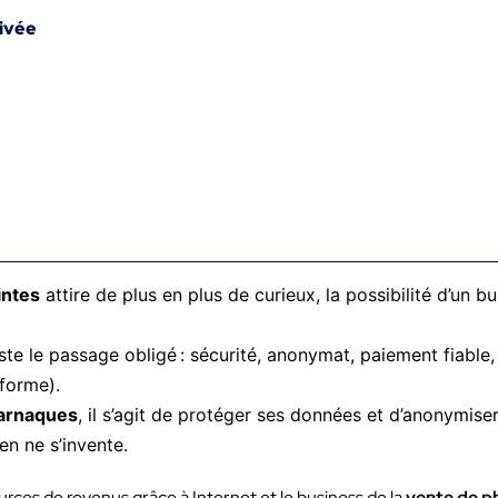
rivée
intes
attire de plus en plus de curieux, la possibilité d’un b
ste le passage obligé : sécurité, anonymat, paiement fiable,
eforme).
 arnaques
, il s’agit de protéger ses données et d’anonymise
ien ne s’invente.
urces de revenus grâce à Internet et le business de la
vente de p