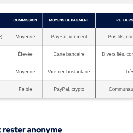
COMMISSION
MOYENS DE PAIEMENT
RETOURS
e)
Moyenne
PayPal, virement
Positifs, 
Élevée
Carte bancaire
Diversifiés, c
Moyenne
Virement instantané
Trè
Faible
PayPal, crypto
Communauté
et rester anonyme