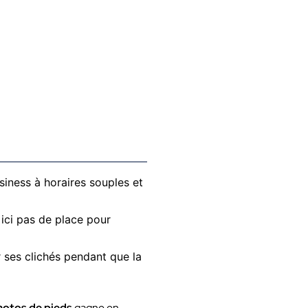
usiness à horaires souples et
 ici pas de place pour
r ses clichés pendant que la
hotos de pieds
gagne en