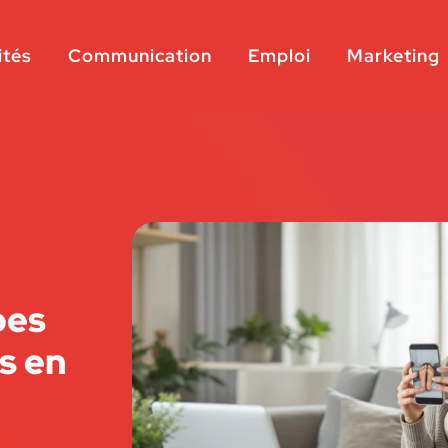
ités
Communication
Emploi
Marketing
pes
s en