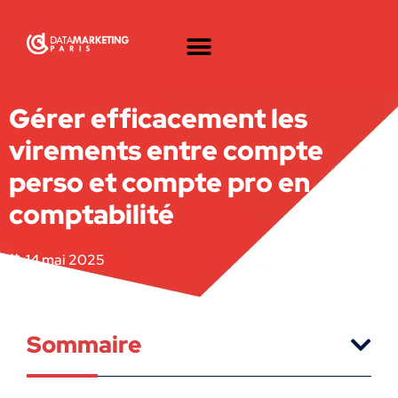
Gérer efficacement les
virements entre compte
perso et compte pro en
comptabilité
14 mai 2025
Sommaire