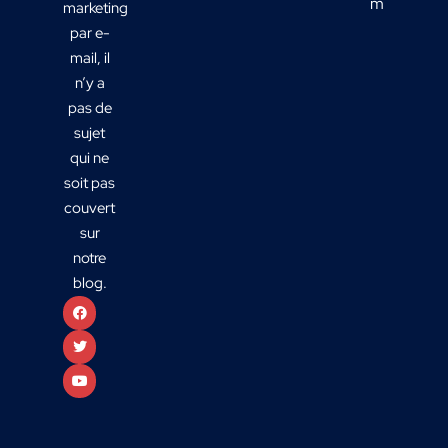
mix média
marketing
par e-
mail, il
n’y a
pas de
sujet
qui ne
soit pas
couvert
sur
notre
blog.