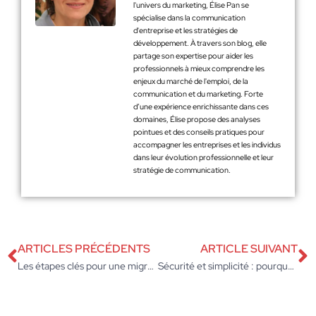
l'univers du marketing, Élise Pan se
spécialise dans la communication
d'entreprise et les stratégies de
développement. À travers son blog, elle
partage son expertise pour aider les
professionnels à mieux comprendre les
enjeux du marché de l'emploi, de la
communication et du marketing. Forte
d’une expérience enrichissante dans ces
domaines, Élise propose des analyses
pointues et des conseils pratiques pour
accompagner les entreprises et les individus
dans leur évolution professionnelle et leur
stratégie de communication.
ARTICLES PRÉCÉDENTS
ARTICLE SUIVANT
Les étapes clés pour une migration Prestashop 8 efficace
Sécurité et simplicité : pourquoi choisir le coffre-fort numérique arkevia ?