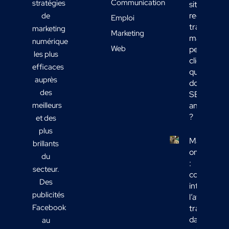
Communication
stratégies
site
reçoit du
de
Emploi
trafic
marketing
Marketing
mais
numérique
Web
peu de
les plus
clients :
efficaces
quelles
auprès
données
des
SEO
meilleurs
analyser
?
et des
plus
Marketing
brillants
omnicanal
du
:
secteur.
comment
Des
intégrer
publicités
l’affichage
Facebook
transport
dans votre
au