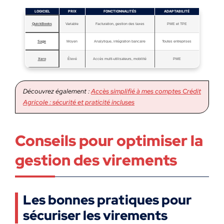
LOGICIEL
PRIX
FONCTIONNALITÉS
ADAPTABILITÉ
QuickBooks
Variable
Facturation, gestion des taxes
PME et TPE
Sage
Moyen
Analytique, intégration bancaire
Toutes entreprises
Xero
Élevé
Accès multi-utilisateurs, mobilité
PME
Découvrez également :
Accès simplifié à mes comptes Crédit
Agricole : sécurité et praticité incluses
Conseils pour optimiser la
gestion des virements
Les bonnes pratiques pour
sécuriser les virements