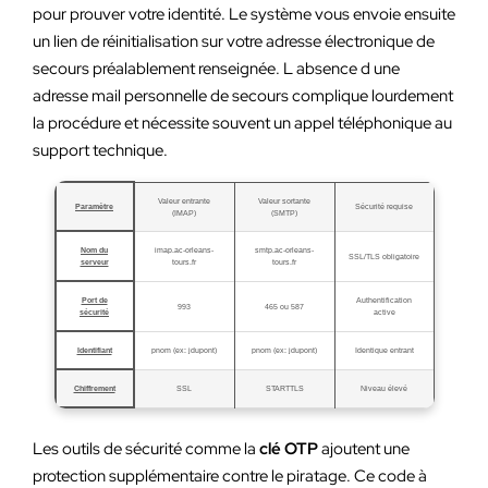
pour prouver votre identité. Le système vous envoie ensuite
un lien de réinitialisation sur votre adresse électronique de
secours préalablement renseignée. L absence d une
adresse mail personnelle de secours complique lourdement
la procédure et nécessite souvent un appel téléphonique au
support technique.
Valeur entrante
Valeur sortante
Paramètre
Sécurité requise
(IMAP)
(SMTP)
Nom du
imap.ac-orleans-
smtp.ac-orleans-
SSL/TLS obligatoire
serveur
tours.fr
tours.fr
Port de
Authentification
993
465 ou 587
sécurité
active
Identifiant
pnom (ex: jdupont)
pnom (ex: jdupont)
Identique entrant
Chiffrement
SSL
STARTTLS
Niveau élevé
Les outils de sécurité comme la
clé OTP
ajoutent une
protection supplémentaire contre le piratage. Ce code à