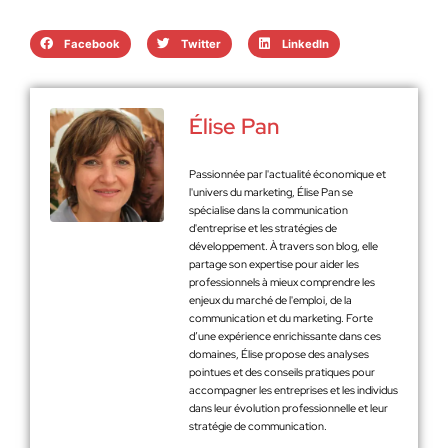
Facebook
Twitter
LinkedIn
Élise Pan
Passionnée par l'actualité économique et
l'univers du marketing, Élise Pan se
spécialise dans la communication
d'entreprise et les stratégies de
développement. À travers son blog, elle
partage son expertise pour aider les
professionnels à mieux comprendre les
enjeux du marché de l'emploi, de la
communication et du marketing. Forte
d’une expérience enrichissante dans ces
domaines, Élise propose des analyses
pointues et des conseils pratiques pour
accompagner les entreprises et les individus
dans leur évolution professionnelle et leur
stratégie de communication.