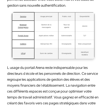
gestion sans nouvelle authentification.
Service
Usage principal
Public visé
Disponibilité
Webmail
Gestion de la
Tous les
24h/24
Convergence
messagerie
agents
Portail Arena
Applications métier
Administratifs
7j/7
Colibris
Démarches RH
Enseignants
Web uniquement
Identifiant
I-Prof
Suivi de carrière
Enseignants
NUMEN
L usage du portail Arena reste indispensable pour les
directeurs d école et les personnels de direction. Ce service
regroupe les applications de gestion des élèves et des
moyens financiers de l établissement. La navigation entre
ces différents espaces est conçue pour optimiser votre
temps de travail administratif. Vous gagnez en efficacité en
créant des favoris vers ces pages stratégiques dans votre