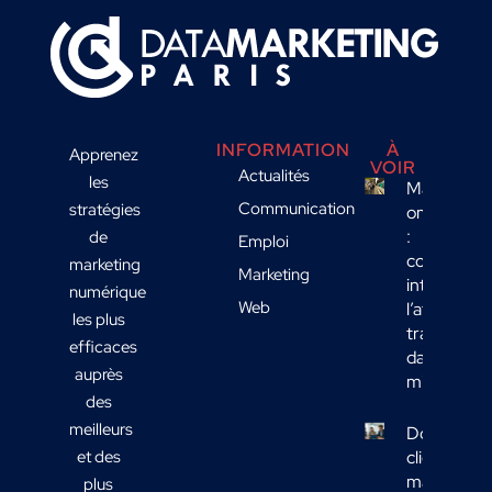
INFORMATION
À
Apprenez
VOIR
Actualités
les
Marketing
Communication
stratégies
omnicanal
:
de
Emploi
comment
marketing
Marketing
intégrer
numérique
Web
l’affichage
les plus
transport
efficaces
dans votre
auprès
mix média
des
meilleurs
Données
et des
clients
marketing 
plus