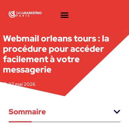
Webmail orleans tours : la
procédure pour accéder
facilement à votre
messagerie
27 mai 2026
Sommaire