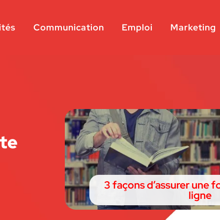
ités
Communication
Emploi
Marketing
rte
3 façons d’assurer une f
ligne