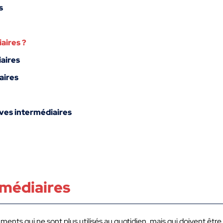
s
aires ?
iaires
aires
ves intermédiaires
rmédiaires
ents qui ne sont plus utilisés au quotidien, mais qui doivent ê