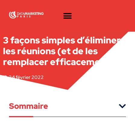
3 façons simples d’éliminer
les réunions (et de les
remplacer efficacement)
24 février 2022
Sommaire