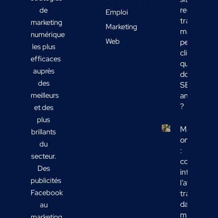
reçoit du
de
Emploi
trafic
marketing
Marketing
mais
numérique
Web
peu de
les plus
clients :
efficaces
quelles
auprès
données
des
SEO
meilleurs
analyser
?
et des
plus
Marketing
brillants
omnicanal
du
:
secteur.
comment
Des
intégrer
publicités
l’affichage
Facebook
transport
dans votre
au
mix média
marketing