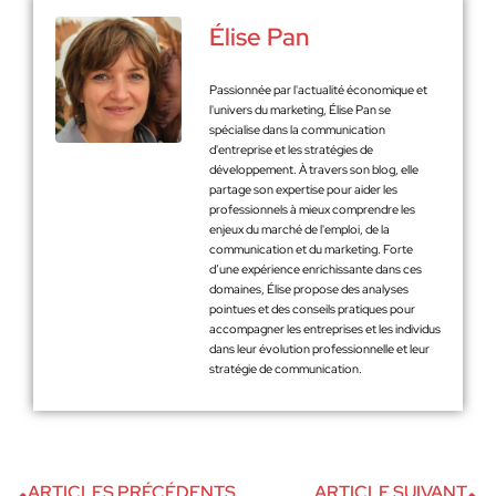
Élise Pan
Passionnée par l'actualité économique et
l'univers du marketing, Élise Pan se
spécialise dans la communication
d'entreprise et les stratégies de
développement. À travers son blog, elle
partage son expertise pour aider les
professionnels à mieux comprendre les
enjeux du marché de l'emploi, de la
communication et du marketing. Forte
d’une expérience enrichissante dans ces
domaines, Élise propose des analyses
pointues et des conseils pratiques pour
accompagner les entreprises et les individus
dans leur évolution professionnelle et leur
stratégie de communication.
ARTICLES PRÉCÉDENTS
ARTICLE SUIVANT