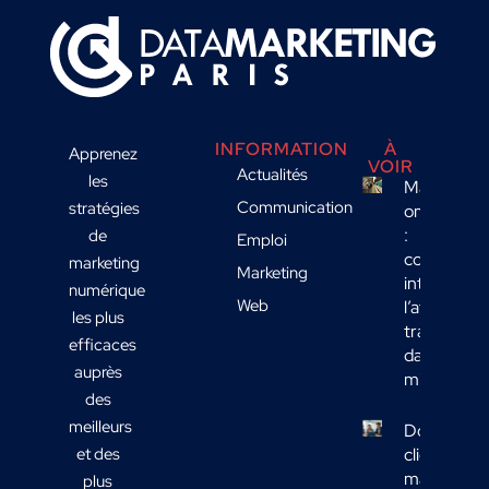
INFORMATION
À
Apprenez
VOIR
Actualités
les
Marketing
Communication
stratégies
omnicanal
:
de
Emploi
comment
marketing
Marketing
intégrer
numérique
Web
l’affichage
les plus
transport
efficaces
dans votre
auprès
mix média
des
meilleurs
Données
et des
clients
marketing 
plus