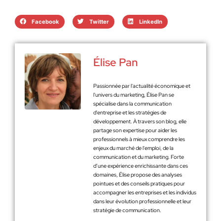
Facebook
Twitter
LinkedIn
Élise Pan
Passionnée par l'actualité économique et
l'univers du marketing, Élise Pan se
spécialise dans la communication
d'entreprise et les stratégies de
développement. À travers son blog, elle
partage son expertise pour aider les
professionnels à mieux comprendre les
enjeux du marché de l'emploi, de la
communication et du marketing. Forte
d’une expérience enrichissante dans ces
domaines, Élise propose des analyses
pointues et des conseils pratiques pour
accompagner les entreprises et les individus
dans leur évolution professionnelle et leur
stratégie de communication.