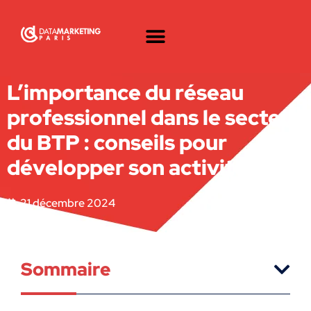
L’importance du réseau
professionnel dans le secteur
du BTP : conseils pour
développer son activité
21 décembre 2024
Sommaire