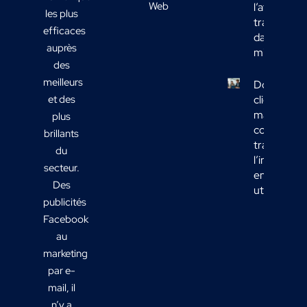
Web
l’affichage
les plus
transport
efficaces
dans votre
auprès
mix média
des
meilleurs
Données
et des
clients
marketing 
plus
comment
brillants
transform
du
l’informati
secteur.
en actions
Des
utiles ?
publicités
Facebook
au
marketing
par e-
mail, il
n’y a