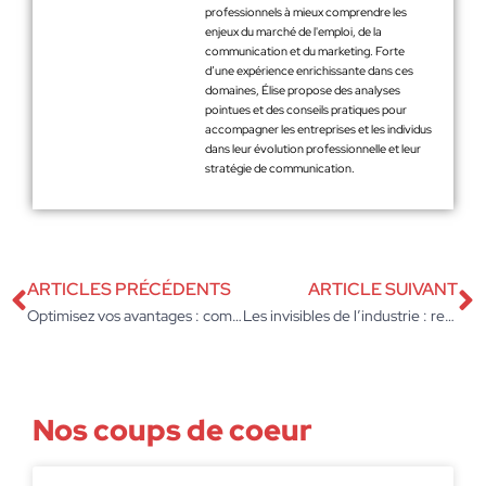
professionnels à mieux comprendre les
enjeux du marché de l'emploi, de la
communication et du marketing. Forte
d’une expérience enrichissante dans ces
domaines, Élise propose des analyses
pointues et des conseils pratiques pour
accompagner les entreprises et les individus
dans leur évolution professionnelle et leur
stratégie de communication.
ARTICLES PRÉCÉDENTS
ARTICLE SUIVANT
Optimisez vos avantages : combien de tickets restaurant en un mois ?
Les invisibles de l’industrie : redécouvrez la force des ouvriers non qualifiés
Nos coups de coeur