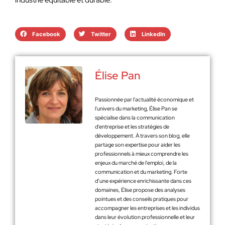
industrie équitable et durable.
Facebook
Twitter
LinkedIn
Élise Pan
Passionnée par l'actualité économique et
l'univers du marketing, Élise Pan se
spécialise dans la communication
d'entreprise et les stratégies de
développement. À travers son blog, elle
partage son expertise pour aider les
professionnels à mieux comprendre les
enjeux du marché de l'emploi, de la
communication et du marketing. Forte
d’une expérience enrichissante dans ces
domaines, Élise propose des analyses
pointues et des conseils pratiques pour
accompagner les entreprises et les individus
dans leur évolution professionnelle et leur