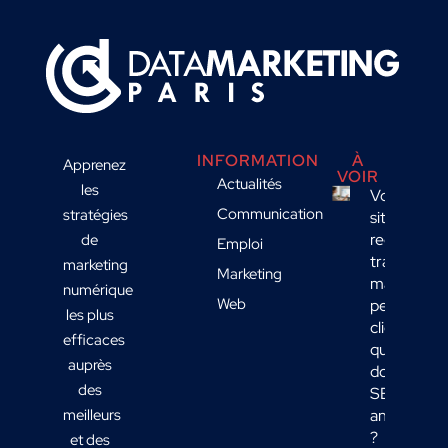
INFORMATION
À
Apprenez
VOIR
Actualités
les
Votre
Communication
stratégies
site
reçoit du
de
Emploi
trafic
marketing
Marketing
mais
numérique
Web
peu de
les plus
clients :
efficaces
quelles
auprès
données
des
SEO
meilleurs
analyser
?
et des