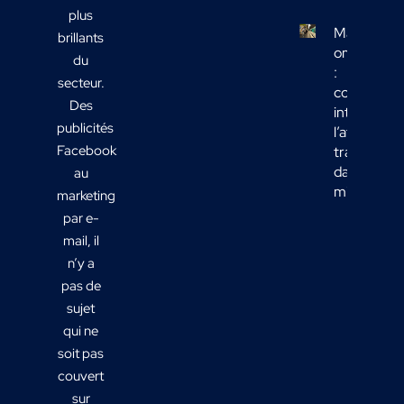
plus
Marketing
brillants
omnicanal
du
:
secteur.
comment
Des
intégrer
publicités
l’affichage
Facebook
transport
dans votre
au
mix média
marketing
par e-
mail, il
n’y a
pas de
sujet
qui ne
soit pas
couvert
sur