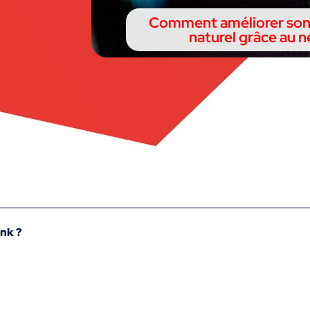
Comment améliorer son
naturel grâce au n
ank ?