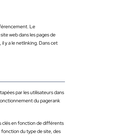
 référencement. Le
 site web dans les pages de
l y a le netlinking. Dans cet
apées par les utilisateurs dans
u fonctionnement du pagerank
s clés en fonction de différents
n fonction du type de site, des