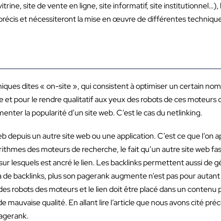
itrine, site de vente en ligne, site informatif, site institutionnel…),
précis et nécessiteront la mise en œuvre de différentes techniqu
chniques dites « on-site », qui consistent à optimiser un certain n
e et pour le rendre qualitatif aux yeux des robots de ces moteurs d
enter la popularité d’un site web. C’est le cas du netlinking.
eb depuis un autre site web ou une application. C’est ce que l’on ap
orithmes des moteurs de recherche, le fait qu’un autre site web fa
sur lesquels est ancré le lien. Les backlinks permettent aussi de g
a de backlinks, plus son pagerank augmente n’est pas pour autant e
es robots des moteurs et le lien doit être placé dans un contenu p
e mauvaise qualité. En allant lire l’article que nous avons cité 
pagerank.