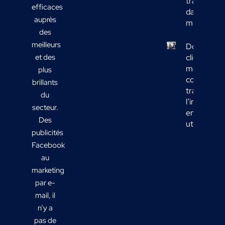
transport
efficaces
dans votre
auprès
mix média
des
meilleurs
Données
et des
clients
marketing 
plus
comment
brillants
transform
du
l’informati
secteur.
en actions
Des
utiles ?
publicités
Facebook
au
marketing
par e-
mail, il
n’y a
pas de