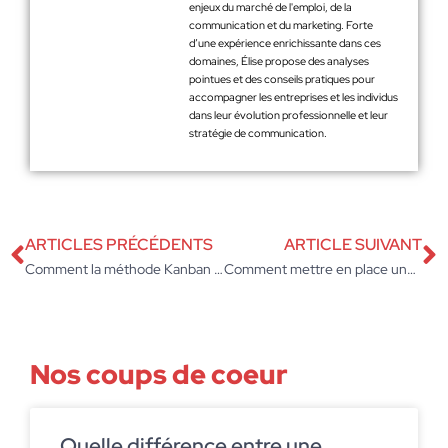
enjeux du marché de l'emploi, de la
communication et du marketing. Forte
d’une expérience enrichissante dans ces
domaines, Élise propose des analyses
pointues et des conseils pratiques pour
accompagner les entreprises et les individus
dans leur évolution professionnelle et leur
stratégie de communication.
ARTICLES PRÉCÉDENTS
ARTICLE SUIVANT
Comment la méthode Kanban peut contribuer à optimiser votre marketing ?
Comment mettre en place une campagne marketing sur Whatsapp ?
Nos coups de coeur
Quelle différence entre une