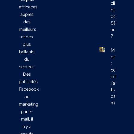
clients :
efficaces
quelles
auprès
données
des
SEO
meilleurs
analyser
?
et des
plus
Marketing
brillants
omnicanal
du
:
secteur.
comment
Des
intégrer
publicités
l’affichage
Facebook
transport
dans votre
au
mix média
marketing
par e-
mail, il
n’y a
pas de