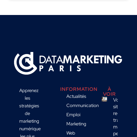
INFORMATION
À
Apprenez
VOIR
Actualités
les
Votre
Communication
stratégies
site
reçoit du
de
Emploi
trafic
marketing
Marketing
mais
numérique
Web
peu de
les plus