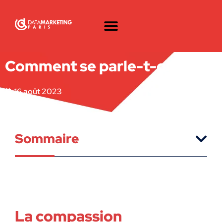
Comment se parle-t-on ?
16 août 2023
Sommaire
La compassion