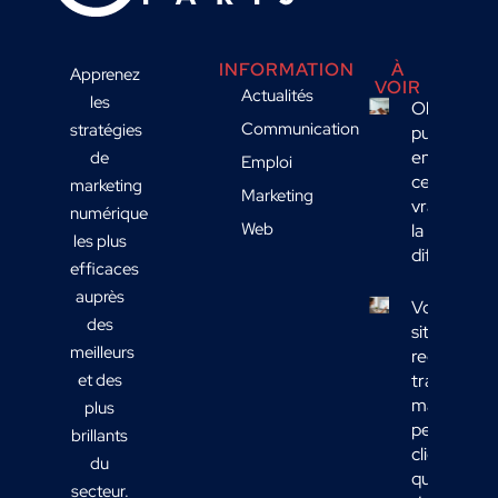
INFORMATION
À
Apprenez
VOIR
Actualités
les
Objet
Communication
stratégies
publicitaire
en B2B :
de
Emploi
ce qui fait
marketing
Marketing
vraiment
numérique
Web
la
les plus
différence
efficaces
auprès
Votre
des
site
meilleurs
reçoit du
et des
trafic
mais
plus
peu de
brillants
clients :
du
quelles
secteur.