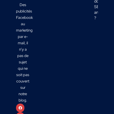
données
Des
SEO
publicités
analyser
Facebook
?
au
marketing
par e-
mail, il
n’y a
pas de
sujet
qui ne
soit pas
couvert
sur
notre
blog.