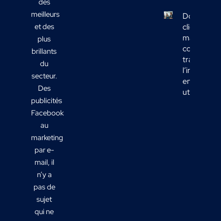
des
meilleurs
Données
et des
clients
marketing 
plus
comment
brillants
transform
du
l’informati
secteur.
en actions
Des
utiles ?
publicités
Facebook
au
marketing
par e-
mail, il
n’y a
pas de
sujet
qui ne