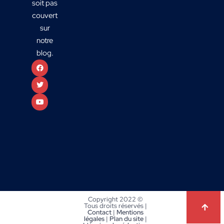
soit pas
couvert
sur
notre
blog.
Copyright 2022 ©
Tous droits réservés |
Contact
|
Mentions
légales
|
Plan du site
|