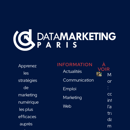
INFORMATION
À
Apprenez
VOIR
Actualités
les
Marketing
Communication
stratégies
omnicanal
:
de
Emploi
comment
marketing
Marketing
intégrer
numérique
Web
l’affichage
les plus
transport
efficaces
dans votre
auprès
mix média