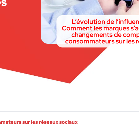
es
L’évolution de l’influe
Comment les marques s’a
changements de comp
consommateurs sur les r
ateurs sur les réseaux sociaux