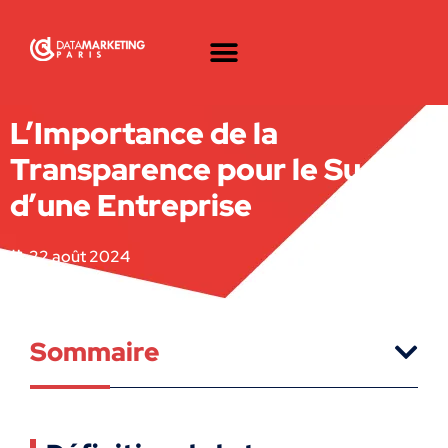
L’Importance de la
Transparence pour le Succès
d’une Entreprise
22 août 2024
Sommaire