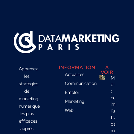
INFORMATION
À
Apprenez
VOIR
Actualités
les
Marketing
Communication
stratégies
omnicanal
:
de
Emploi
comment
marketing
Marketing
intégrer
numérique
Web
l’affichage
les plus
transport
efficaces
dans votre
auprès
mix média