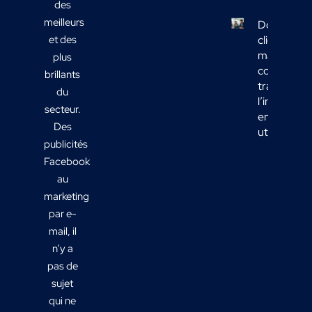
des
meilleurs
Données
et des
clients
marketing 
plus
comment
brillants
transform
du
l’informati
secteur.
en actions
Des
utiles ?
publicités
Facebook
au
marketing
par e-
mail, il
n’y a
pas de
sujet
qui ne