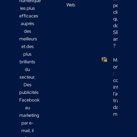
numérique
Web
peu de
les plus
clients :
efficaces
quelles
auprès
données
des
SEO
meilleurs
analyser
?
et des
plus
Marketing
brillants
omnicanal
du
:
secteur.
comment
Des
intégrer
publicités
l’affichage
Facebook
transport
dans votre
au
mix média
marketing
par e-
mail, il