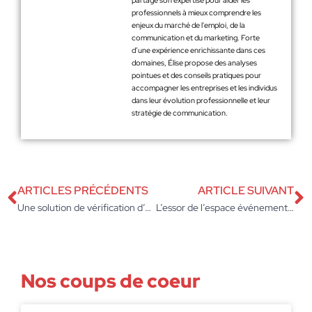
partage son expertise pour aider les
professionnels à mieux comprendre les
enjeux du marché de l'emploi, de la
communication et du marketing. Forte
d’une expérience enrichissante dans ces
domaines, Élise propose des analyses
pointues et des conseils pratiques pour
accompagner les entreprises et les individus
dans leur évolution professionnelle et leur
stratégie de communication.
ARTICLES PRÉCÉDENTS
ARTICLE SUIVANT
Une solution de vérification d’e-mails et de numéros de mobile afin d’optimiser vos campagnes marketing
L’essor de l’espace événementiel : comment créer des expériences inoubliables
Nos coups de coeur