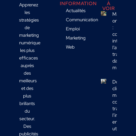
INFORMATION
À
Apprenez
VOIR
Actualités
les
Marketing
Communication
stratégies
omnicanal
:
de
Emploi
comment
marketing
Marketing
intégrer
numérique
Web
l’affichage
les plus
transport
efficaces
dans votre
auprès
mix média
des
meilleurs
Données
et des
clients
marketing 
plus
comment
brillants
transform
du
l’informati
secteur.
en actions
Des
utiles ?
publicités