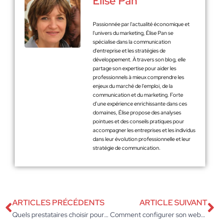
Élise Pan
Passionnée par l'actualité économique et
l'univers du marketing, Élise Pan se
spécialise dans la communication
d'entreprise et les stratégies de
développement. À travers son blog, elle
partage son expertise pour aider les
professionnels à mieux comprendre les
enjeux du marché de l'emploi, de la
communication et du marketing. Forte
d’une expérience enrichissante dans ces
domaines, Élise propose des analyses
pointues et des conseils pratiques pour
accompagner les entreprises et les individus
dans leur évolution professionnelle et leur
stratégie de communication.
ARTICLES PRÉCÉDENTS
ARTICLE SUIVANT
Quels prestataires choisir pour sa stratégie marketing ?
Comment configurer son webmail Grenoble ?