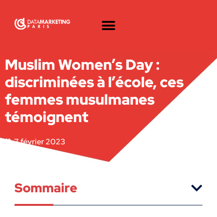
Muslim Women’s Day :
discriminées à l’école, ces
femmes musulmanes
témoignent
7 février 2023
Sommaire