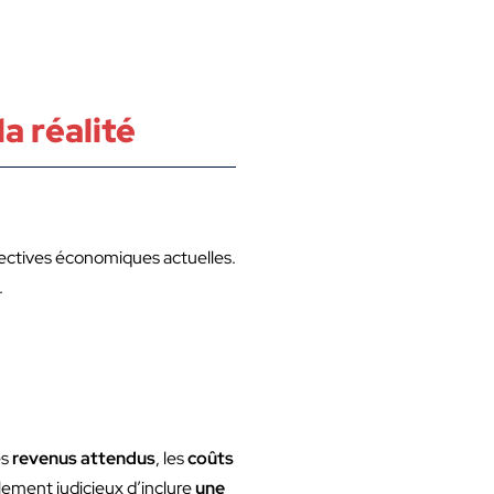
la réalité
pectives économiques actuelles.
.
es
revenus attendus
, les
coûts
galement judicieux d’inclure
une